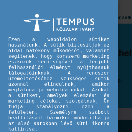
Prioritások
Nemzetk
Ezen a weboldalon sütiket
Szakmai tapasztalatc
használunk. A sütik biztosítják az
oldal hatékony működését, valamint
gondolkodás az Ifjús
segítenek, hogy korszerű marketing
eszközök segítségével a legjobb
Nyári Egyetem idei r
felhasználói élményt nyújthassuk
látogatóinknak. A rendszer
üzemeltetéséhez szükséges sütik
Az országos szakmai találkozó immáron negy
azonnal elindulnak, amikor
meg, ezúttal Győr városában, a Széchenyi Is
meglátogatja weboldalunkat. Azokat
a sütiket, amelyek elemzési és
marketing célokat szolgálnak, Ön
tudja szabályozni ezen a
felületen. Személyre szabott
beállításait bármikor módosíthatja
az alsó sarokban lévő süti ikonra
kattintva.