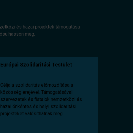
mzetközi és hazai projektek támogatása
alósulhasson meg.
Európai Szolidaritási Testület
Célja a szolidaritás előmozdítása a
közösség erejével. Támogatásával
szervezetek és fiatalok nemzetközi és
hazai önkéntes és helyi szolidaritási
projekteket valósíthatnak meg.