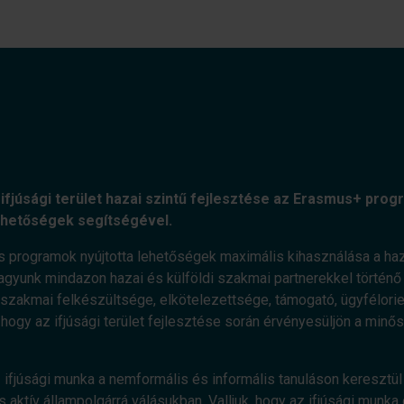
ifjúsági terület hazai szintű fejlesztése az Erasmus+ progr
ehetőségek segítségével.
s programok nyújtotta lehetőségek maximális kihasználása a haz
agyunk mindazon hazai és külföldi szakmai partnerekkel történő e
zakmai felkészültsége, elkötelezettsége, támogató, ügyfélorient
, hogy az ifjúsági terület fejlesztése során érvényesüljön a minő
 ifjúsági munka a nemformális és informális tanuláson keresztül 
 aktív állampolgárrá válásukban. Valljuk, hogy az ifjúsági munka 