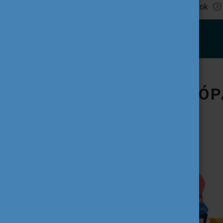
Tovább olvasok
IFJÚSÁG AZ EURÓP