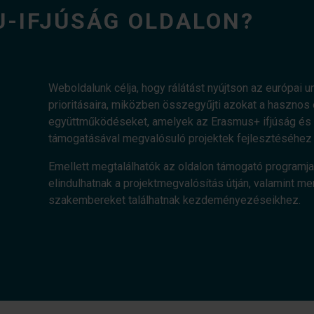
U-IFJÚSÁG OLDALON?
Weboldalunk célja, hogy rálátást nyújtson az európai uni
prioritásaira, miközben összegyűjti azokat a haszn
együttműködéseket, amelyek az Erasmus+ ifjúság és a
támogatásával megvalósuló projektek fejlesztéséhez 
Emellett megtalálhatók az oldalon támogató programja
elindulhatnak a projektmegvalósítás útján, valamint me
szakembereket találhatnak kezdeményezéseikhez.