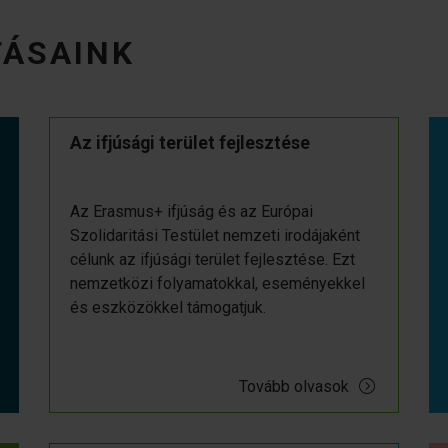
TÁSAINK
Az ifjúsági terület fejlesztése
Az Erasmus+ ifjúság és az Európai
Szolidaritási Testület nemzeti irodájaként
célunk az ifjúsági terület fejlesztése. Ezt
nemzetközi folyamatokkal, eseményekkel
és eszközökkel támogatjuk.
Tovább olvasok