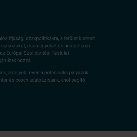
ós ifjúsági szakpolitikákra, a terület kiemelt
os eszközöket, eseményeket és nemzetközi
z Európai Szolidaritási Testület
járulnak hozzá.
ink, amelyek révén a potenciális pályázók
ntor és coach adatbázisaink, ahol segítő