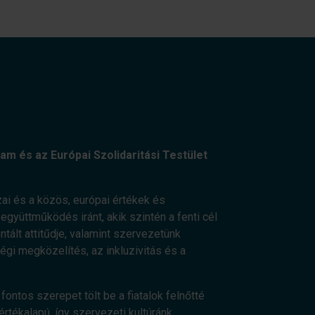
am és az Európai Szolidaritási Testület
ai és a közös, európai értékek és
gyüttműködés iránt, akik szintén a fenti cél
ált attitűdje, valamint szervezetünk
ségi megközelítés, az inkluzivitás és a
fontos szerepet tölt be a fiatalok felnőtté
értékalapú, így szervezeti kultúránk