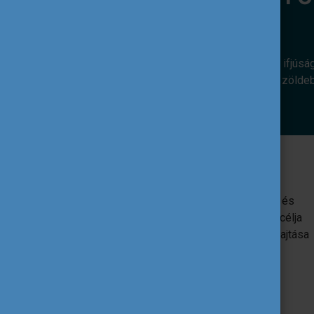
Az alábbi európai uniós programok az ifjúsá
révén. Hozzájárulnak ahhoz, hogy egy zölde
Erasmus+
Az EU oktatást, képzést, ifjúságügyet és
sportot támogató programja. Egyik fő célja
az uniós ifjúsági szakpolitikák végrehajtása
ifjúsági projektek támogatása által.