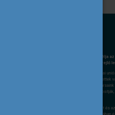
KÜLDETÉSÜNK
A Tempus Közalapítvány kiemelt célja az 
nemzetközi együttműködéseiben rejlő l
Ennek érdekében feladatunk az európai unió
szakpolitikai célok mentén. Elkötelezettek v
megvalósításáért dolgoznak. Munkatársaink s
kiterjedt nemzetközi kapcsolatai biztosítják
nemzetközi dimenzió.
Hiszünk abban, hogy az ifjúsági terület és az
válásában, életkészségeik elsajátításában és