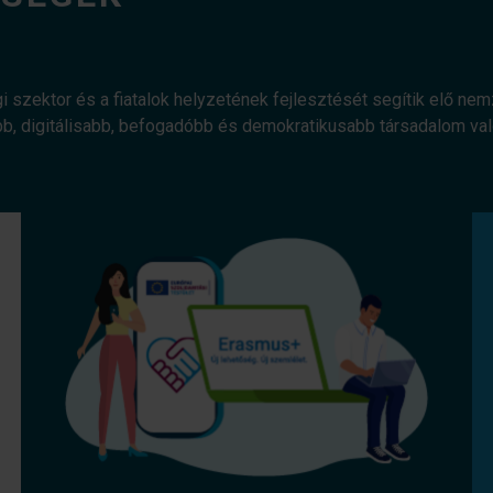
gi szektor és a fiatalok helyzetének fejlesztését segítik elő ne
bb, digitálisabb, befogadóbb és demokratikusabb társadalom v