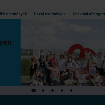
özi események
Hazai események
Szakmai támogat
sere és közös
ágszakmai
endezvényén
edik alkalommal valósult
tván Egyetemen.