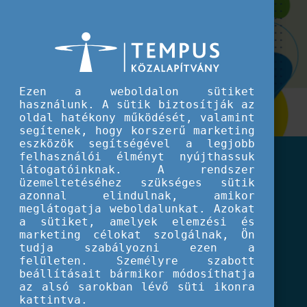
Ezen a weboldalon sütiket
használunk. A sütik biztosítják az
oldal hatékony működését, valamint
segítenek, hogy korszerű marketing
eszközök segítségével a legjobb
felhasználói élményt nyújthassuk
látogatóinknak. A rendszer
üzemeltetéséhez szükséges sütik
azonnal elindulnak, amikor
meglátogatja weboldalunkat. Azokat
a sütiket, amelyek elemzési és
marketing célokat szolgálnak, Ön
tudja szabályozni ezen a
felületen. Személyre szabott
beállításait bármikor módosíthatja
az alsó sarokban lévő süti ikonra
kattintva.