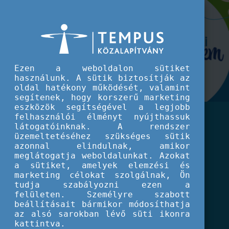
Ezen a weboldalon sütiket
használunk. A sütik biztosítják az
oldal hatékony működését, valamint
segítenek, hogy korszerű marketing
eszközök segítségével a legjobb
felhasználói élményt nyújthassuk
látogatóinknak. A rendszer
üzemeltetéséhez szükséges sütik
azonnal elindulnak, amikor
meglátogatja weboldalunkat. Azokat
a sütiket, amelyek elemzési és
marketing célokat szolgálnak, Ön
tudja szabályozni ezen a
felületen. Személyre szabott
beállításait bármikor módosíthatja
az alsó sarokban lévő süti ikonra
kattintva.