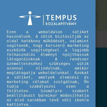
Ezen a weboldalon sütiket
használunk. A sütik biztosítják az
oldal hatékony működését, valamint
segítenek, hogy korszerű marketing
eszközök segítségével a legjobb
felhasználói élményt nyújthassuk
látogatóinknak. A rendszer
üzemeltetéséhez szükséges sütik
azonnal elindulnak, amikor
meglátogatja weboldalunkat. Azokat
a sütiket, amelyek elemzési és
marketing célokat szolgálnak, Ön
tudja szabályozni ezen a
felületen. Személyre szabott
beállításait bármikor módosíthatja
az alsó sarokban lévő süti ikonra
kattintva.