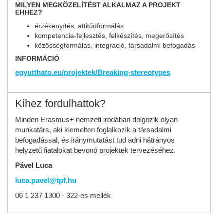
MILYEN MEGKÖZELÍTÉST ALKALMAZ A PROJEKT
EHHEZ?
érzékenyítés, attitűdformálás
kompetencia-fejlesztés, felkészítés, megerősítés
közösségformálás, integráció, társadalmi befogadás
INFORMÁCIÓ
egyutthato.eu/projektek/Breaking-stereotypes
Kihez fordulhattok?
Minden Erasmus+ nemzeti irodában dolgozik olyan
munkatárs, aki kiemelten foglalkozik a társadalmi
befogadással, és iránymutatást tud adni hátrányos
helyzetű fiatalokat bevonó projektek tervezéséhez.
Pável Luca
luca.pavel@tpf.hu
06 1 237 1300 - 322-es mellék