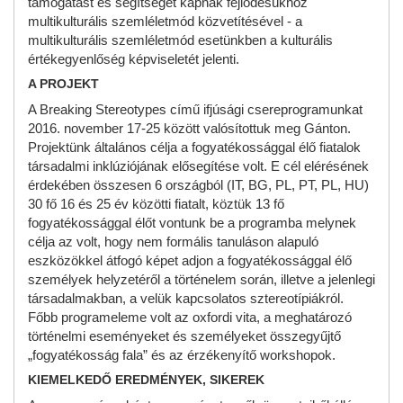
támogatást és segítséget kapnak fejlődésükhöz
multikulturális szemléletmód közvetítésével - a
multikulturális szemléletmód esetünkben a kulturális
értékegyenlőség képviseletét jelenti.
A PROJEKT
A Breaking Stereotypes című ifjúsági csereprogramunkat
2016. november 17-25 között valósítottuk meg Gánton.
Projektünk általános célja a fogyatékossággal élő fiatalok
társadalmi inklúziójának elősegítése volt. E cél elérésének
érdekében összesen 6 országból (IT, BG, PL, PT, PL, HU)
30 fő 16 és 25 év közötti fiatalt, köztük 13 fő
fogyatékossággal élőt vontunk be a programba melynek
célja az volt, hogy nem formális tanuláson alapuló
eszközökkel átfogó képet adjon a fogyatékossággal élő
személyek helyzetéről a történelem során, illetve a jelenlegi
társadalmakban, a velük kapcsolatos sztereotípiákról.
Főbb programeleme volt az oxfordi vita, a meghatározó
történelmi eseményeket és személyeket összegyűjtő
„fogyatékosság fala” és az érzékenyítő workshopok.
KIEMELKEDŐ EREDMÉNYEK, SIKEREK