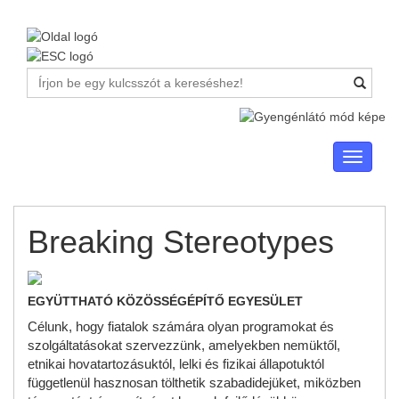
Toggle
navigati
Breaking Stereotypes
EGYÜTTHATÓ KÖZÖSSÉGÉPÍTŐ EGYESÜLET
Célunk, hogy fiatalok számára olyan programokat és
szolgáltatásokat szervezzünk, amelyekben nemüktől,
etnikai hovatartozásuktól, lelki és fizikai állapotuktól
függetlenül hasznosan tölthetik szabadidejüket, miközben