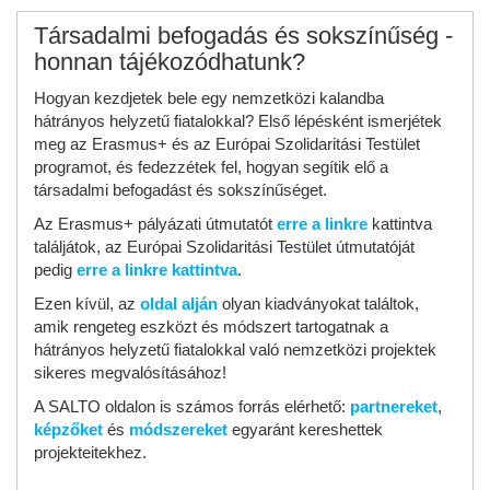
Társadalmi befogadás és sokszínűség -
honnan tájékozódhatunk?
Hogyan kezdjetek bele egy nemzetközi kalandba
hátrányos helyzetű fiatalokkal? Első lépésként ismerjétek
meg az Erasmus+ és az Európai Szolidaritási Testület
programot, és fedezzétek fel, hogyan segítik elő a
társadalmi befogadást és sokszínűséget.
Az Erasmus+ pályázati útmutatót
erre a linkre
kattintva
találjátok, az Európai Szolidaritási Testület útmutatóját
pedig
erre a linkre kattintva
.
Ezen kívül, az
oldal alján
olyan kiadványokat találtok,
amik rengeteg eszközt és módszert tartogatnak a
hátrányos helyzetű fiatalokkal való nemzetközi projektek
sikeres megvalósításához!
A SALTO oldalon is számos forrás elérhető:
partnereket
,
képzőket
és
módszereket
egyaránt kereshettek
projekteitekhez.