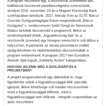
A program részeként egy, a résztvevők üzeneteiből álló,
kiállítással összevont panelbeszélgetést szerveztünk,
amelyet 2016. november 23-án a Magnet Közösségi Bank
székházában tartottunk. 2017. február 9-én az ELTE Bárczi
Gusztáv Gyógypedagógiai Karon megrendezett „Bárczi
Gyógytea” c. rendezvényen Sebő Gergő és Nemesnyik
Balázs tartottak beszámolót a programról, illetve az
eredményekből (fotók, „fogyatékosság fala” és a
résztvevők üzenetei) egy hónapon keresztül ki volt állítva a
helyszínen. A partnerek az iskolai prezentáció mellett
újságcikkekben és rádióinterjúkban disszeminálták a
program eredményeit. A program 2017-ben Eurodesk
Awards díjat kapott „Solidarity Action” kategóriában.
HOGYAN JELENIK MEG A SZOLIDARITÁS A
PROJEKTBEN?
A projekt programelemeit úgy alakítottuk ki, hogy
figyelembe vettük a fogyatékossággal élők speciális
igényeit, illetve lehetősége volt minden résztvevőnek -
mind a fogyatékossággal élőknek, mind a
fogyatékossággal nem élőknek - integrált csoportokban az
aktív részvételre.