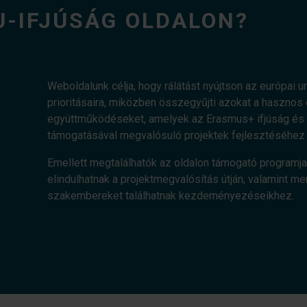
U-IFJÚSÁG OLDALON?
Weboldalunk célja, hogy rálátást nyújtson az európai uni
prioritásaira, miközben összegyűjti azokat a haszn
együttműködéseket, amelyek az Erasmus+ ifjúság és a
támogatásával megvalósuló projektek fejlesztéséhez 
Emellett megtalálhatók az oldalon támogató programja
elindulhatnak a projektmegvalósítás útján, valamint me
szakembereket találhatnak kezdeményezéseikhez.