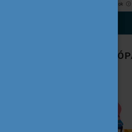
Tovább olvasok
IFJÚSÁG AZ EURÓP