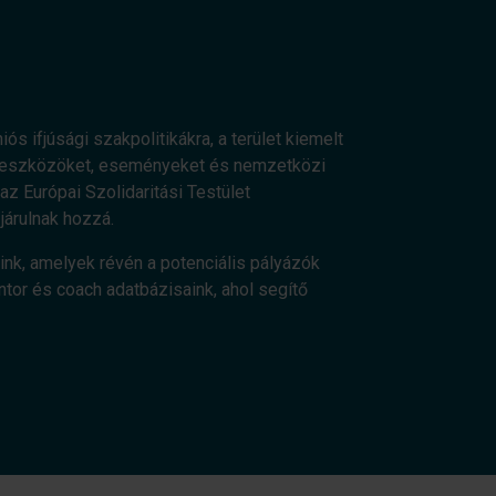
ós ifjúsági szakpolitikákra, a terület kiemelt
os eszközöket, eseményeket és nemzetközi
z Európai Szolidaritási Testület
járulnak hozzá.
ink, amelyek révén a potenciális pályázók
ntor és coach adatbázisaink, ahol segítő