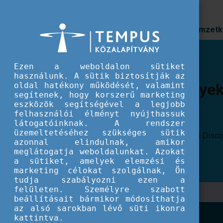
Prioritások
Nemzetk
Ezen a weboldalon sütiket
használunk. A sütik biztosítják az
eszthelyen
oldal hatékony működését, valamint
segítenek, hogy korszerű marketing
eszközök segítségével a legjobb
felhasználói élményt nyújthassuk
látogatóinknak. A rendszer
üzemeltetéséhez szükséges sütik
EU meetup.
azonnal elindulnak, amikor
meglátogatja weboldalunkat. Azokat
a sütiket, amelyek elemzési és
marketing célokat szolgálnak, Ön
tudja szabályozni ezen a
felületen. Személyre szabott
beállításait bármikor módosíthatja
az alsó sarokban lévő süti ikonra
kattintva.