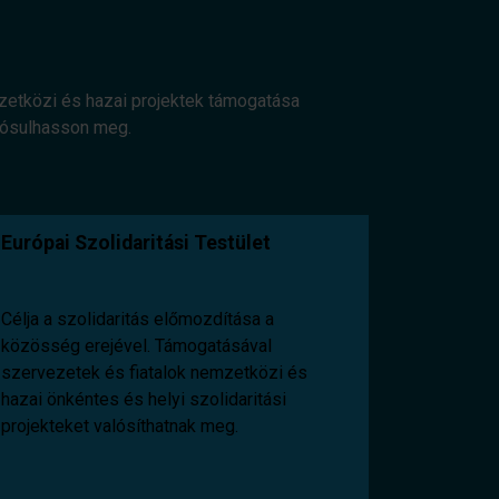
mzetközi és hazai projektek támogatása
alósulhasson meg.
Európai Szolidaritási Testület
Célja a szolidaritás előmozdítása a
közösség erejével. Támogatásával
szervezetek és fiatalok nemzetközi és
hazai önkéntes és helyi szolidaritási
projekteket valósíthatnak meg.