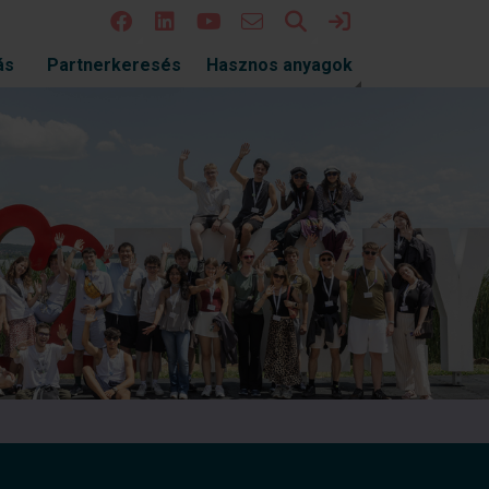
Keresés
Bejelentkezés
ás
Partnerkeresés
Hasznos anyagok
Szakmai tapasztalatcse
gondolkodás az Ifjúság
Nyári Egyetem idei ren
Az országos szakmai találkozó immáron negyedik
meg, ezúttal Győr városában, a Széchenyi István 