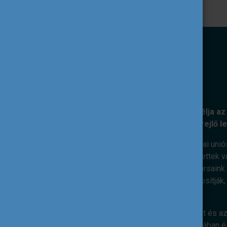
KÜLDETÉSÜNK
A Tempus Közalapítvány kiemelt célja az 
nemzetközi együttműködéseiben rejlő l
Ennek érdekében feladatunk az európai unió
szakpolitikai célok mentén. Elkötelezettek v
megvalósításáért dolgoznak. Munkatársaink s
kiterjedt nemzetközi kapcsolatai biztosítják
nemzetközi dimenzió.
Hiszünk abban, hogy az ifjúsági terület és az
válásában, életkészségeik elsajátításában és