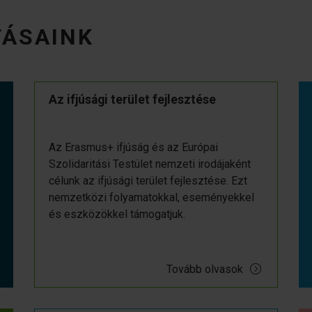
TÁSAINK
Az ifjúsági terület fejlesztése
Az Erasmus+ ifjúság és az Európai
Szolidaritási Testület nemzeti irodájaként
célunk az ifjúsági terület fejlesztése. Ezt
nemzetközi folyamatokkal, eseményekkel
és eszközökkel támogatjuk.
Tovább olvasok