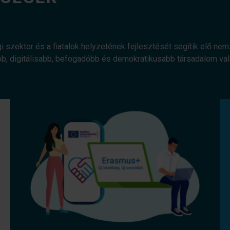
gi szektor és a fiatalok helyzetének fejlesztését segítik elő ne
bb, digitálisabb, befogadóbb és demokratikusabb társadalom v