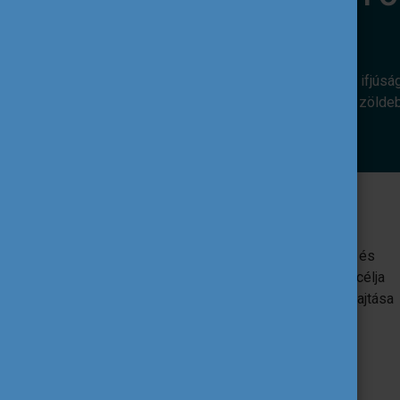
Az alábbi európai uniós programok az ifjúsá
révén. Hozzájárulnak ahhoz, hogy egy zölde
Erasmus+
Az EU oktatást, képzést, ifjúságügyet és
sportot támogató programja. Egyik fő célja
az uniós ifjúsági szakpolitikák végrehajtása
ifjúsági projektek támogatása által.