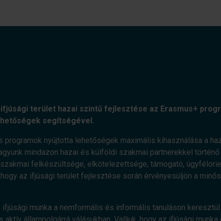
ifjúsági terület hazai szintű fejlesztése az Erasmus+ progr
ehetőségek segítségével.
s programok nyújtotta lehetőségek maximális kihasználása a haz
agyunk mindazon hazai és külföldi szakmai partnerekkel történő e
zakmai felkészültsége, elkötelezettsége, támogató, ügyfélorient
, hogy az ifjúsági terület fejlesztése során érvényesüljön a minő
 ifjúsági munka a nemformális és informális tanuláson keresztül 
 aktív állampolgárrá válásukban. Valljuk, hogy az ifjúsági munka 