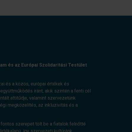
am és az Európai Szolidaritási Testület
ai és a közös, európai értékek és
gyüttműködés iránt, akik szintén a fenti cél
ált attitűdje, valamint szervezetünk
ségi megközelítés, az inkluzivitás és a
fontos szerepet tölt be a fiatalok felnőtté
értékalapú, így szervezeti kultúránk