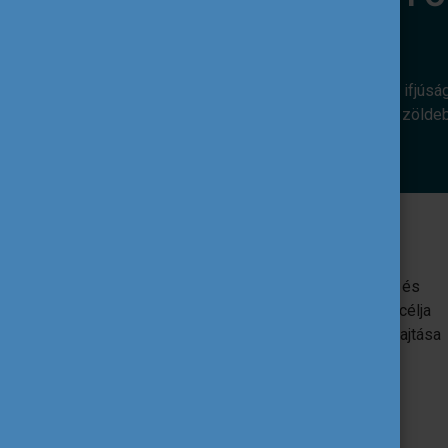
Az alábbi európai uniós programok az ifjúsá
révén. Hozzájárulnak ahhoz, hogy egy zölde
Erasmus+
Az EU oktatást, képzést, ifjúságügyet és
sportot támogató programja. Egyik fő célja
az uniós ifjúsági szakpolitikák végrehajtása
ifjúsági projektek támogatása által.