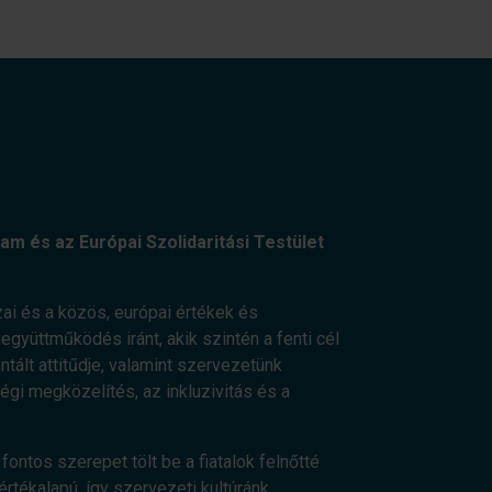
am és az Európai Szolidaritási Testület
ai és a közös, európai értékek és
gyüttműködés iránt, akik szintén a fenti cél
ált attitűdje, valamint szervezetünk
ségi megközelítés, az inkluzivitás és a
fontos szerepet tölt be a fiatalok felnőtté
értékalapú, így szervezeti kultúránk