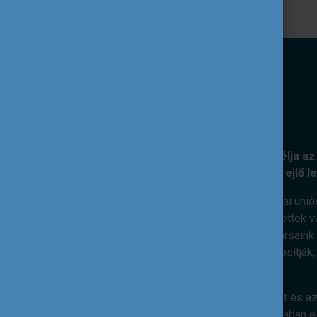
KÜLDETÉSÜNK
A Tempus Közalapítvány kiemelt célja az 
nemzetközi együttműködéseiben rejlő l
Ennek érdekében feladatunk az európai unió
szakpolitikai célok mentén. Elkötelezettek v
megvalósításáért dolgoznak. Munkatársaink s
kiterjedt nemzetközi kapcsolatai biztosítják
nemzetközi dimenzió.
Hiszünk abban, hogy az ifjúsági terület és az
válásában, életkészségeik elsajátításában és