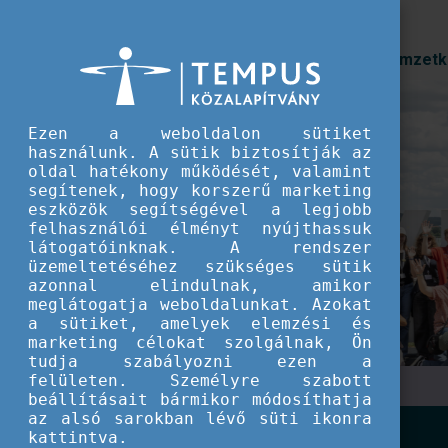
Prioritások
Nemzetk
Ezen a weboldalon sütiket
Szakmai tapasztalatc
használunk. A sütik biztosítják az
oldal hatékony működését, valamint
gondolkodás az Ifjús
segítenek, hogy korszerű marketing
eszközök segítségével a legjobb
Nyári Egyetem idei r
felhasználói élményt nyújthassuk
látogatóinknak. A rendszer
üzemeltetéséhez szükséges sütik
Az országos szakmai találkozó immáron negy
azonnal elindulnak, amikor
meg, ezúttal Győr városában, a Széchenyi Is
meglátogatja weboldalunkat. Azokat
a sütiket, amelyek elemzési és
marketing célokat szolgálnak, Ön
tudja szabályozni ezen a
felületen. Személyre szabott
beállításait bármikor módosíthatja
az alsó sarokban lévő süti ikonra
kattintva.