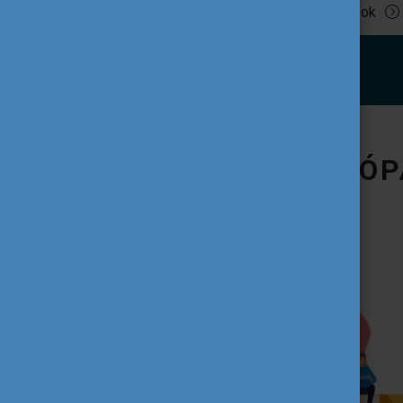
Tovább olvasok
IFJÚSÁG AZ EURÓP