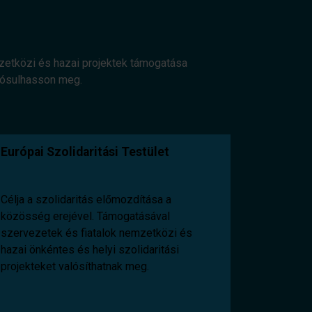
mzetközi és hazai projektek támogatása
alósulhasson meg.
Európai Szolidaritási Testület
Célja a szolidaritás előmozdítása a
közösség erejével. Támogatásával
szervezetek és fiatalok nemzetközi és
hazai önkéntes és helyi szolidaritási
projekteket valósíthatnak meg.