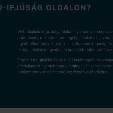
U-IFJÚSÁG OLDALON?
Weboldalunk célja, hogy rálátást nyújtson az európai uni
prioritásaira, miközben összegyűjti azokat a haszn
együttműködéseket, amelyek az Erasmus+ ifjúság és a
támogatásával megvalósuló projektek fejlesztéséhez 
Emellett megtalálhatók az oldalon támogató programja
elindulhatnak a projektmegvalósítás útján, valamint me
szakembereket találhatnak kezdeményezéseikhez.