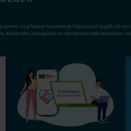
gi szektor és a fiatalok helyzetének fejlesztését segítik elő ne
bb, digitálisabb, befogadóbb és demokratikusabb társadalom v