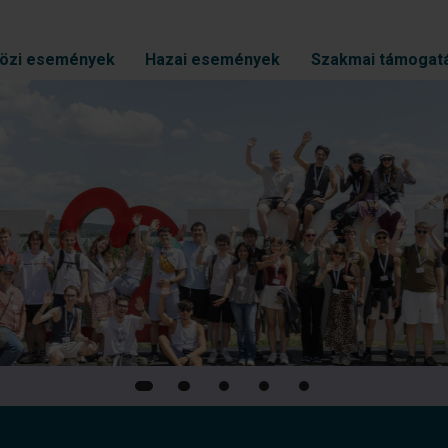
özi események
Hazai események
Szakmai támogat
sere és közös
ágszakmai
endezvényén
edik alkalommal valósult
tván Egyetemen.