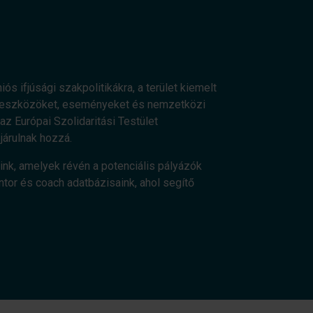
ós ifjúsági szakpolitikákra, a terület kiemelt
os eszközöket, eseményeket és nemzetközi
z Európai Szolidaritási Testület
járulnak hozzá.
ink, amelyek révén a potenciális pályázók
ntor és coach adatbázisaink, ahol segítő