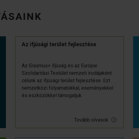
TÁSAINK
Az ifjúsági terület fejlesztése
Az Erasmus+ ifjúság és az Európai
Szolidaritási Testület nemzeti irodájaként
célunk az ifjúsági terület fejlesztése. Ezt
nemzetközi folyamatokkal, eseményekkel
és eszközökkel támogatjuk.
Tovább olvasok