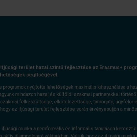
ifjúsági terület hazai szintű fejlesztése az Erasmus+ progr
ehetőségek segítségével.
s programok nyújtotta lehetőségek maximális kihasználása a haz
agyunk mindazon hazai és külföldi szakmai partnerekkel történő e
zakmai felkészültsége, elkötelezettsége, támogató, ügyfélorient
, hogy az ifjúsági terület fejlesztése során érvényesüljön a minő
 ifjúsági munka a nemformális és informális tanuláson keresztül 
 aktív állampolgárrá válásukban. Valljuk, hogy az ifjúsági munka 