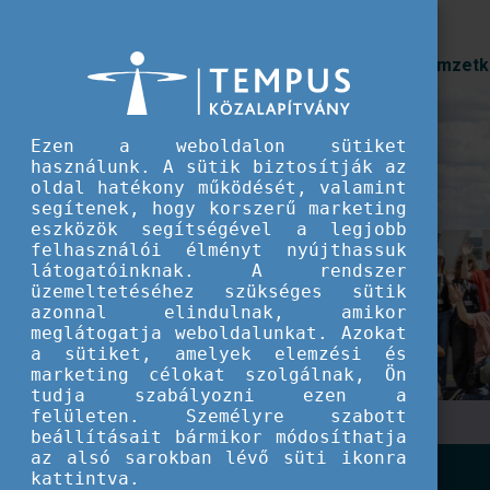
Prioritások
Nemzetk
Ezen a weboldalon sütiket
Szakmai tapasztalatc
használunk. A sütik biztosítják az
oldal hatékony működését, valamint
gondolkodás az Ifjús
segítenek, hogy korszerű marketing
eszközök segítségével a legjobb
Nyári Egyetem idei r
felhasználói élményt nyújthassuk
látogatóinknak. A rendszer
üzemeltetéséhez szükséges sütik
Az országos szakmai találkozó immáron negy
azonnal elindulnak, amikor
meg, ezúttal Győr városában, a Széchenyi Is
meglátogatja weboldalunkat. Azokat
a sütiket, amelyek elemzési és
marketing célokat szolgálnak, Ön
tudja szabályozni ezen a
felületen. Személyre szabott
beállításait bármikor módosíthatja
az alsó sarokban lévő süti ikonra
kattintva.