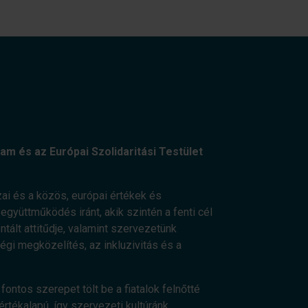
am és az Európai Szolidaritási Testület
ai és a közös, európai értékek és
gyüttműködés iránt, akik szintén a fenti cél
ált attitűdje, valamint szervezetünk
ségi megközelítés, az inkluzivitás és a
fontos szerepet tölt be a fiatalok felnőtté
értékalapú, így szervezeti kultúránk