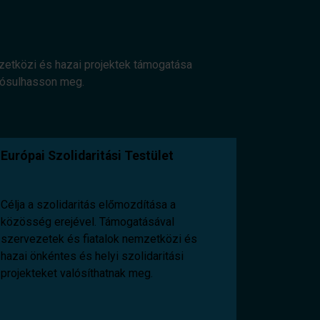
mzetközi és hazai projektek támogatása
alósulhasson meg.
Európai Szolidaritási Testület
Célja a szolidaritás előmozdítása a
közösség erejével. Támogatásával
szervezetek és fiatalok nemzetközi és
hazai önkéntes és helyi szolidaritási
projekteket valósíthatnak meg.