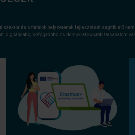
gi szektor és a fiatalok helyzetének fejlesztését segítik elő ne
bb, digitálisabb, befogadóbb és demokratikusabb társadalom v