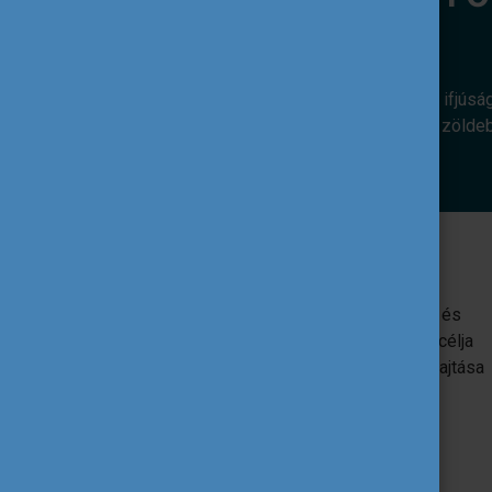
Az alábbi európai uniós programok az ifjúsá
révén. Hozzájárulnak ahhoz, hogy egy zölde
Erasmus+
Az EU oktatást, képzést, ifjúságügyet és
sportot támogató programja. Egyik fő célja
az uniós ifjúsági szakpolitikák végrehajtása
ifjúsági projektek támogatása által.