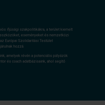
ós ifjúsági szakpolitikákra, a terület kiemelt
os eszközöket, eseményeket és nemzetközi
z Európai Szolidaritási Testület
járulnak hozzá.
ink, amelyek révén a potenciális pályázók
ntor és coach adatbázisaink, ahol segítő