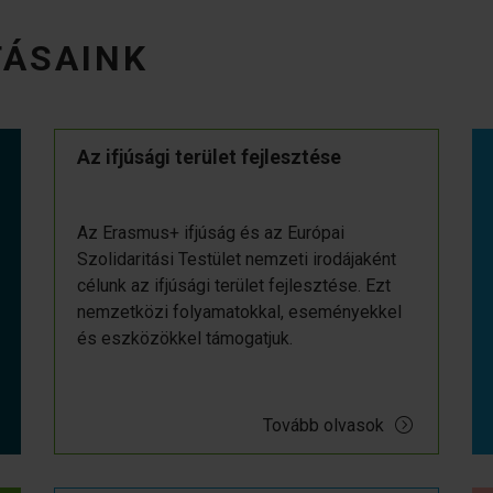
TÁSAINK
Az ifjúsági terület fejlesztése
Az Erasmus+ ifjúság és az Európai
Szolidaritási Testület nemzeti irodájaként
célunk az ifjúsági terület fejlesztése. Ezt
nemzetközi folyamatokkal, eseményekkel
és eszközökkel támogatjuk.
Tovább olvasok