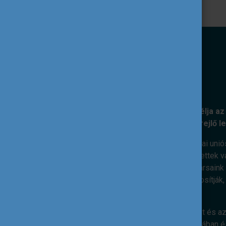
KÜLDETÉSÜNK
A Tempus Közalapítvány kiemelt célja az 
nemzetközi együttműködéseiben rejlő l
Ennek érdekében feladatunk az európai unió
szakpolitikai célok mentén. Elkötelezettek v
megvalósításáért dolgoznak. Munkatársaink s
kiterjedt nemzetközi kapcsolatai biztosítják
nemzetközi dimenzió.
Hiszünk abban, hogy az ifjúsági terület és az
válásában, életkészségeik elsajátításában és