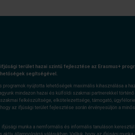
ifjúsági terület hazai szintű fejlesztése az Erasmus+ progr
ehetőségek segítségével.
s programok nyújtotta lehetőségek maximális kihasználása a haz
agyunk mindazon hazai és külföldi szakmai partnerekkel történő e
zakmai felkészültsége, elkötelezettsége, támogató, ügyfélorient
, hogy az ifjúsági terület fejlesztése során érvényesüljön a minő
 ifjúsági munka a nemformális és informális tanuláson keresztül 
 aktív állampolgárrá válásukban. Valljuk, hogy az ifjúsági munka 