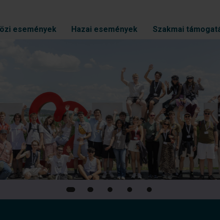
özi események
Hazai események
Szakmai támogat
sere és közös
ágszakmai
endezvényén
edik alkalommal valósult
tván Egyetemen.