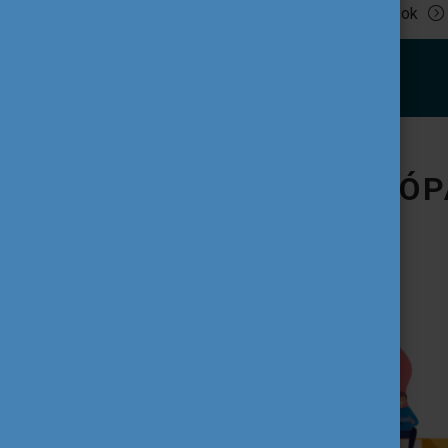
Tovább olvasok
IFJÚSÁG AZ EURÓP