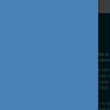
KÜLDETÉSÜNK
A Tempus Közalapítvány kiemelt célja az 
nemzetközi együttműködéseiben rejlő l
Ennek érdekében feladatunk az európai unió
szakpolitikai célok mentén. Elkötelezettek v
megvalósításáért dolgoznak. Munkatársaink s
kiterjedt nemzetközi kapcsolatai biztosítják
nemzetközi dimenzió.
Hiszünk abban, hogy az ifjúsági terület és az
válásában, életkészségeik elsajátításában és