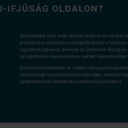
U-IFJÚSÁG OLDALON?
Weboldalunk célja, hogy rálátást nyújtson az európai uni
prioritásaira, miközben összegyűjti azokat a haszn
együttműködéseket, amelyek az Erasmus+ ifjúság és a
támogatásával megvalósuló projektek fejlesztéséhez 
Emellett megtalálhatók az oldalon támogató programja
elindulhatnak a projektmegvalósítás útján, valamint me
szakembereket találhatnak kezdeményezéseikhez.