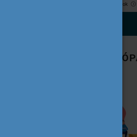
Tovább olvasok
IFJÚSÁG AZ EURÓP