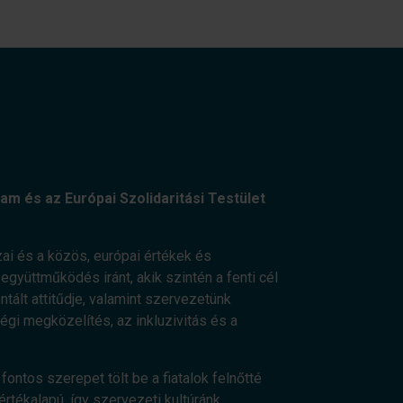
am és az Európai Szolidaritási Testület
ai és a közös, európai értékek és
gyüttműködés iránt, akik szintén a fenti cél
ált attitűdje, valamint szervezetünk
ségi megközelítés, az inkluzivitás és a
fontos szerepet tölt be a fiatalok felnőtté
értékalapú, így szervezeti kultúránk