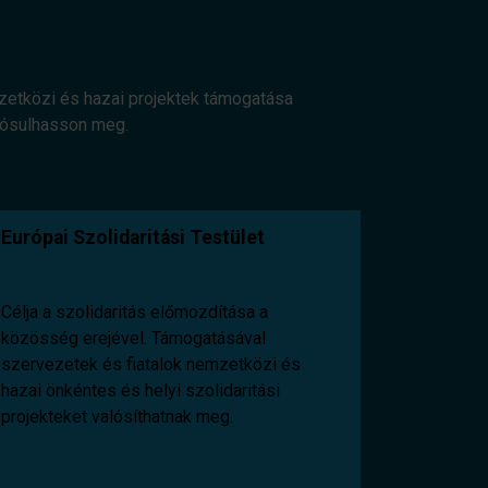
mzetközi és hazai projektek támogatása
alósulhasson meg.
Európai Szolidaritási Testület
Célja a szolidaritás előmozdítása a
közösség erejével. Támogatásával
szervezetek és fiatalok nemzetközi és
hazai önkéntes és helyi szolidaritási
projekteket valósíthatnak meg.