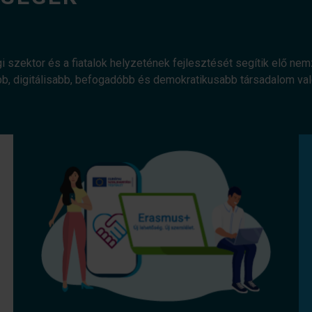
gi szektor és a fiatalok helyzetének fejlesztését segítik elő ne
bb, digitálisabb, befogadóbb és demokratikusabb társadalom v