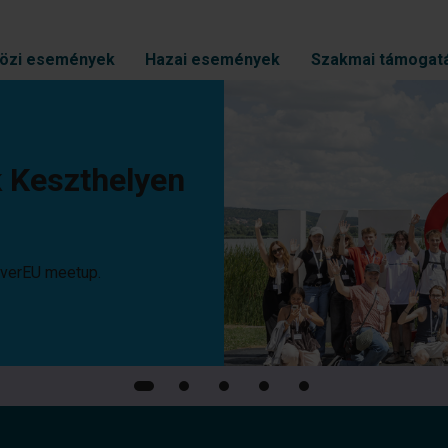
özi események
Hazai események
Szakmai támogat
lyen