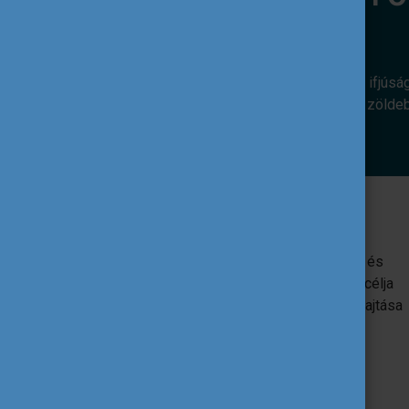
Az alábbi európai uniós programok az ifjúsá
révén. Hozzájárulnak ahhoz, hogy egy zölde
Erasmus+
Az EU oktatást, képzést, ifjúságügyet és
sportot támogató programja. Egyik fő célja
az uniós ifjúsági szakpolitikák végrehajtása
ifjúsági projektek támogatása által.