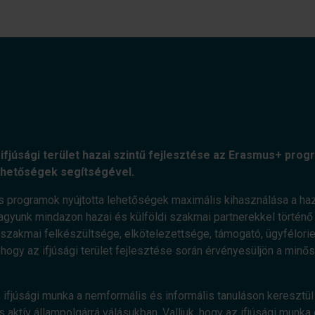
ifjúsági terület hazai szintű fejlesztése az Erasmus+ progr
ehetőségek segítségével.
s programok nyújtotta lehetőségek maximális kihasználása a haz
agyunk mindazon hazai és külföldi szakmai partnerekkel történő e
zakmai felkészültsége, elkötelezettsége, támogató, ügyfélorient
, hogy az ifjúsági terület fejlesztése során érvényesüljön a minő
 ifjúsági munka a nemformális és informális tanuláson keresztül 
 aktív állampolgárrá válásukban. Valljuk, hogy az ifjúsági munka 