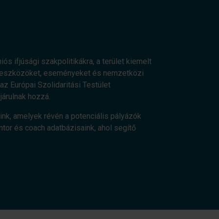
ós ifjúsági szakpolitikákra, a terület kiemelt
os eszközöket, eseményeket és nemzetközi
z Európai Szolidaritási Testület
járulnak hozzá.
ink, amelyek révén a potenciális pályázók
ntor és coach adatbázisaink, ahol segítő