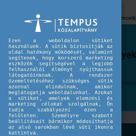
Prioritások
Nemzetk
Ezen a weboldalon sütiket
használunk. A sütik biztosítják az
Nemzetközi élmények Keszthe
oldal hatékony működését, valamint
segítenek, hogy korszerű marketing
és környékén
eszközök segítségével a legjobb
felhasználói élményt nyújthassuk
látogatóinknak. A rendszer
üzemeltetéséhez szükséges sütik
Ilyen volt az idei többnapos keszthelyi DiscoverEU meetup.
azonnal elindulnak, amikor
meglátogatja weboldalunkat. Azokat
a sütiket, amelyek elemzési és
marketing célokat szolgálnak, Ön
tudja szabályozni ezen a
felületen. Személyre szabott
beállításait bármikor módosíthatja
az alsó sarokban lévő süti ikonra
kattintva.