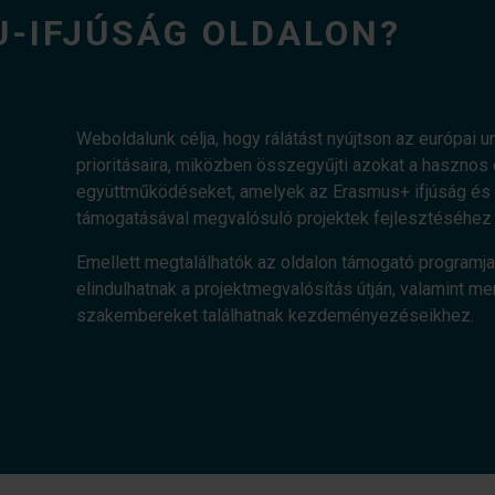
U-IFJÚSÁG OLDALON?
Weboldalunk célja, hogy rálátást nyújtson az európai uni
prioritásaira, miközben összegyűjti azokat a haszn
együttműködéseket, amelyek az Erasmus+ ifjúság és a
támogatásával megvalósuló projektek fejlesztéséhez 
Emellett megtalálhatók az oldalon támogató programja
elindulhatnak a projektmegvalósítás útján, valamint me
szakembereket találhatnak kezdeményezéseikhez.