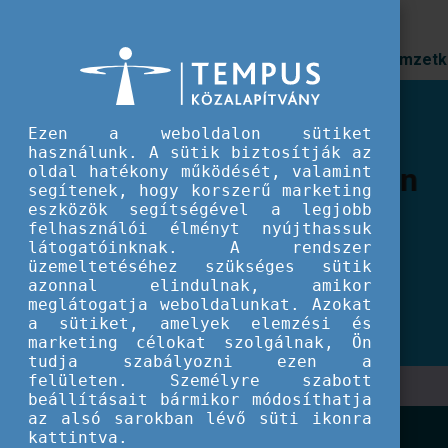
Prioritások
Nemzetk
Ezen a weboldalon sütiket
Szakmai tapasztalatc
használunk. A sütik biztosítják az
oldal hatékony működését, valamint
gondolkodás az Ifjús
segítenek, hogy korszerű marketing
eszközök segítségével a legjobb
Nyári Egyetem idei r
felhasználói élményt nyújthassuk
látogatóinknak. A rendszer
üzemeltetéséhez szükséges sütik
Az országos szakmai találkozó immáron negy
azonnal elindulnak, amikor
meg, ezúttal Győr városában, a Széchenyi Is
meglátogatja weboldalunkat. Azokat
a sütiket, amelyek elemzési és
marketing célokat szolgálnak, Ön
tudja szabályozni ezen a
felületen. Személyre szabott
beállításait bármikor módosíthatja
az alsó sarokban lévő süti ikonra
kattintva.