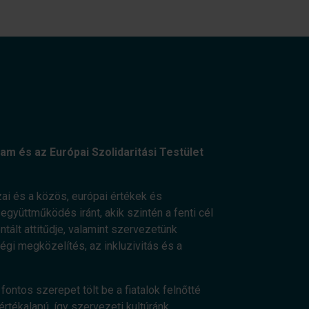
am és az Európai Szolidaritási Testület
ai és a közös, európai értékek és
gyüttműködés iránt, akik szintén a fenti cél
ált attitűdje, valamint szervezetünk
ségi megközelítés, az inkluzivitás és a
fontos szerepet tölt be a fiatalok felnőtté
értékalapú, így szervezeti kultúránk