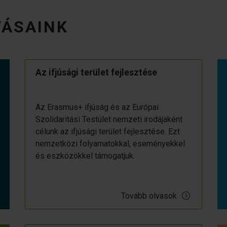
TÁSAINK
Az ifjúsági terület fejlesztése
Az Erasmus+ ifjúság és az Európai
Szolidaritási Testület nemzeti irodájaként
célunk az ifjúsági terület fejlesztése. Ezt
nemzetközi folyamatokkal, eseményekkel
és eszközökkel támogatjuk.
Tovább olvasok