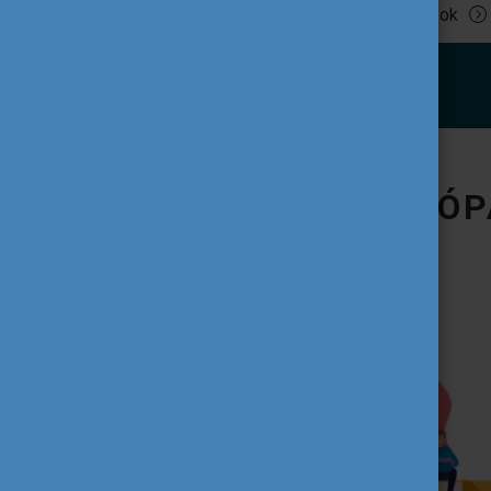
Tovább olvasok
IFJÚSÁG AZ EURÓP