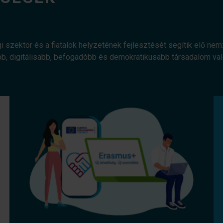
gi szektor és a fiatalok helyzetének fejlesztését segítik elő ne
bb, digitálisabb, befogadóbb és demokratikusabb társadalom v