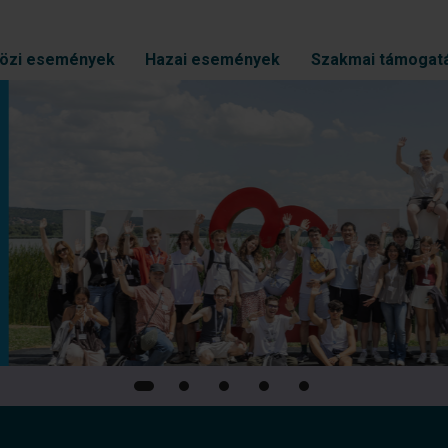
özi események
Hazai események
Szakmai támogat
sere és közös
ágszakmai
endezvényén
edik alkalommal valósult
tván Egyetemen.