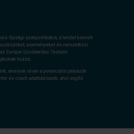
ós ifjúsági szakpolitikákra, a terület kiemelt
os eszközöket, eseményeket és nemzetközi
z Európai Szolidaritási Testület
járulnak hozzá.
ink, amelyek révén a potenciális pályázók
ntor és coach adatbázisaink, ahol segítő