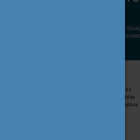
Az alábbi európai uniós programok az ifjúsá
révén. Hozzájárulnak ahhoz, hogy egy zölde
Erasmus+
Az EU oktatást, képzést, ifjúságügyet és
sportot támogató programja. Egyik fő célja
az uniós ifjúsági szakpolitikák végrehajtása
ifjúsági projektek támogatása által.