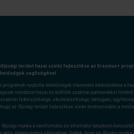
ifjúsági terület hazai szintű fejlesztése az Erasmus+ progr
ehetőségek segítségével.
s programok nyújtotta lehetőségek maximális kihasználása a haz
agyunk mindazon hazai és külföldi szakmai partnerekkel történő e
zakmai felkészültsége, elkötelezettsége, támogató, ügyfélorient
, hogy az ifjúsági terület fejlesztése során érvényesüljön a minő
 ifjúsági munka a nemformális és informális tanuláson keresztül 
 aktív állampolgárrá válásukban. Valljuk, hogy az ifjúsági munka 