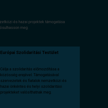
mzetközi és hazai projektek támogatása
alósulhasson meg.
Európai Szolidaritási Testület
Célja a szolidaritás előmozdítása a
közösség erejével. Támogatásával
szervezetek és fiatalok nemzetközi és
hazai önkéntes és helyi szolidaritási
projekteket valósíthatnak meg.