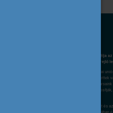
KÜLDETÉSÜNK
A Tempus Közalapítvány kiemelt célja az 
nemzetközi együttműködéseiben rejlő l
Ennek érdekében feladatunk az európai unió
szakpolitikai célok mentén. Elkötelezettek v
megvalósításáért dolgoznak. Munkatársaink s
kiterjedt nemzetközi kapcsolatai biztosítják
nemzetközi dimenzió.
Hiszünk abban, hogy az ifjúsági terület és az
válásában, életkészségeik elsajátításában és