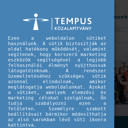
Prioritások
Nemzetk
Ezen a weboldalon sütiket
Szakmai tapasztalatc
használunk. A sütik biztosítják az
oldal hatékony működését, valamint
gondolkodás az Ifjús
segítenek, hogy korszerű marketing
eszközök segítségével a legjobb
Nyári Egyetem idei r
felhasználói élményt nyújthassuk
látogatóinknak. A rendszer
üzemeltetéséhez szükséges sütik
Az országos szakmai találkozó immáron negy
azonnal elindulnak, amikor
meg, ezúttal Győr városában, a Széchenyi Is
meglátogatja weboldalunkat. Azokat
a sütiket, amelyek elemzési és
marketing célokat szolgálnak, Ön
tudja szabályozni ezen a
felületen. Személyre szabott
beállításait bármikor módosíthatja
az alsó sarokban lévő süti ikonra
kattintva.