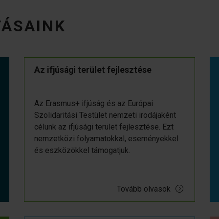
TÁSAINK
Az ifjúsági terület fejlesztése
Az Erasmus+ ifjúság és az Európai
Szolidaritási Testület nemzeti irodájaként
célunk az ifjúsági terület fejlesztése. Ezt
nemzetközi folyamatokkal, eseményekkel
és eszközökkel támogatjuk.
Tovább olvasok