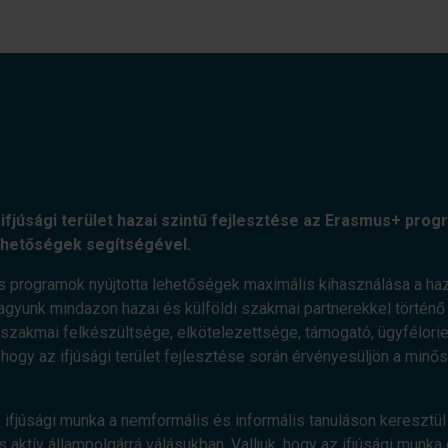
ifjúsági terület hazai szintű fejlesztése az Erasmus+ progr
ehetőségek segítségével.
s programok nyújtotta lehetőségek maximális kihasználása a haz
agyunk mindazon hazai és külföldi szakmai partnerekkel történő e
zakmai felkészültsége, elkötelezettsége, támogató, ügyfélorient
, hogy az ifjúsági terület fejlesztése során érvényesüljön a minő
 ifjúsági munka a nemformális és informális tanuláson keresztül 
 aktív állampolgárrá válásukban. Valljuk, hogy az ifjúsági munka 