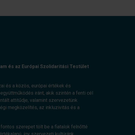
am és az Európai Szolidaritási Testület
ai és a közös, európai értékek és
gyüttműködés iránt, akik szintén a fenti cél
ált attitűdje, valamint szervezetünk
ségi megközelítés, az inkluzivitás és a
fontos szerepet tölt be a fiatalok felnőtté
értékalapú, így szervezeti kultúránk