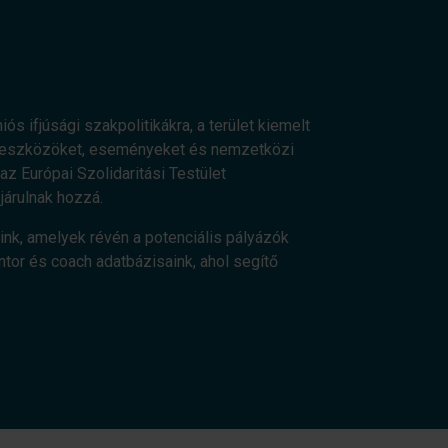
ós ifjúsági szakpolitikákra, a terület kiemelt
os eszközöket, eseményeket és nemzetközi
z Európai Szolidaritási Testület
járulnak hozzá.
ink, amelyek révén a potenciális pályázók
ntor és coach adatbázisaink, ahol segítő