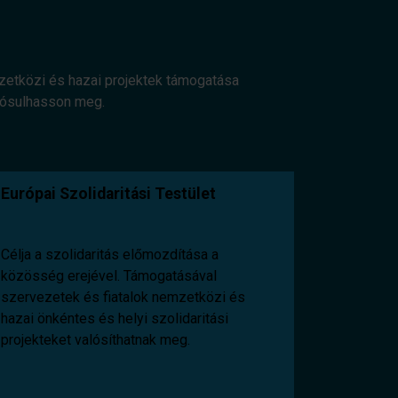
mzetközi és hazai projektek támogatása
alósulhasson meg.
Európai Szolidaritási Testület
Célja a szolidaritás előmozdítása a
közösség erejével. Támogatásával
szervezetek és fiatalok nemzetközi és
hazai önkéntes és helyi szolidaritási
projekteket valósíthatnak meg.