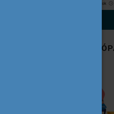
Tovább olvasok
IFJÚSÁG AZ EURÓP