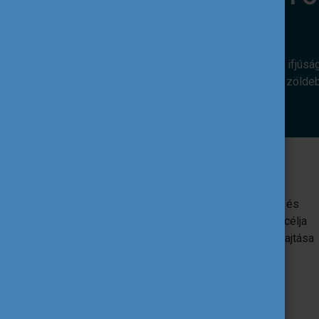
Az alábbi európai uniós programok az ifjúsá
révén. Hozzájárulnak ahhoz, hogy egy zölde
Erasmus+
Az EU oktatást, képzést, ifjúságügyet és
sportot támogató programja. Egyik fő célja
az uniós ifjúsági szakpolitikák végrehajtása
ifjúsági projektek támogatása által.