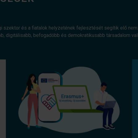
gi szektor és a fiatalok helyzetének fejlesztését segítik elő ne
bb, digitálisabb, befogadóbb és demokratikusabb társadalom v