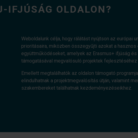
U-IFJÚSÁG OLDALON?
Weboldalunk célja, hogy rálátást nyújtson az európai uni
prioritásaira, miközben összegyűjti azokat a haszn
együttműködéseket, amelyek az Erasmus+ ifjúság és a
támogatásával megvalósuló projektek fejlesztéséhez 
Emellett megtalálhatók az oldalon támogató programja
elindulhatnak a projektmegvalósítás útján, valamint me
szakembereket találhatnak kezdeményezéseikhez.