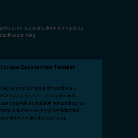
mzetközi és hazai projektek támogatása
alósulhasson meg.
Európai Szolidaritási Testület
Célja a szolidaritás előmozdítása a
közösség erejével. Támogatásával
szervezetek és fiatalok nemzetközi és
hazai önkéntes és helyi szolidaritási
projekteket valósíthatnak meg.