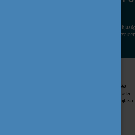
Az alábbi európai uniós programok az ifjúsá
révén. Hozzájárulnak ahhoz, hogy egy zölde
Erasmus+
Az EU oktatást, képzést, ifjúságügyet és
sportot támogató programja. Egyik fő célja
az uniós ifjúsági szakpolitikák végrehajtása
ifjúsági projektek támogatása által.