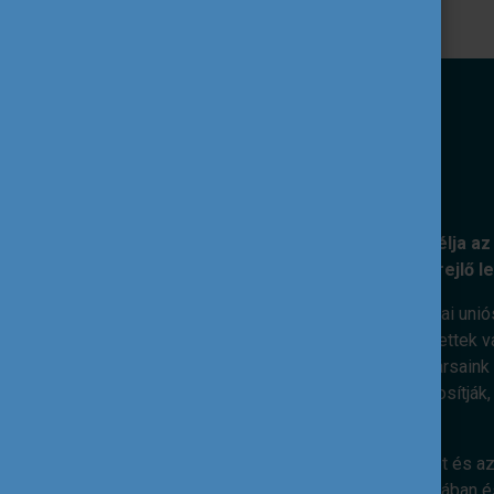
KÜLDETÉSÜNK
A Tempus Közalapítvány kiemelt célja az 
nemzetközi együttműködéseiben rejlő l
Ennek érdekében feladatunk az európai unió
szakpolitikai célok mentén. Elkötelezettek v
megvalósításáért dolgoznak. Munkatársaink s
kiterjedt nemzetközi kapcsolatai biztosítják
nemzetközi dimenzió.
Hiszünk abban, hogy az ifjúsági terület és az
válásában, életkészségeik elsajátításában és