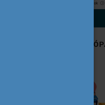
Tovább olvasok
IFJÚSÁG AZ EURÓP