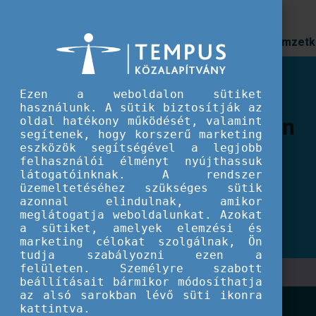
Prioritások
Nemzetk
Ezen a weboldalon sütiket
Szakmai tapasztalatc
használunk. A sütik biztosítják az
oldal hatékony működését, valamint
gondolkodás az Ifjús
segítenek, hogy korszerű marketing
eszközök segítségével a legjobb
Nyári Egyetem idei r
felhasználói élményt nyújthassuk
látogatóinknak. A rendszer
üzemeltetéséhez szükséges sütik
Az országos szakmai találkozó immáron negy
azonnal elindulnak, amikor
meg, ezúttal Győr városában, a Széchenyi Is
meglátogatja weboldalunkat. Azokat
a sütiket, amelyek elemzési és
marketing célokat szolgálnak, Ön
tudja szabályozni ezen a
felületen. Személyre szabott
beállításait bármikor módosíthatja
az alsó sarokban lévő süti ikonra
kattintva.