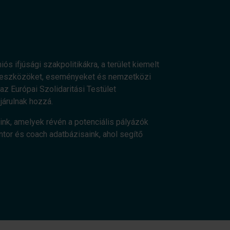
ós ifjúsági szakpolitikákra, a terület kiemelt
os eszközöket, eseményeket és nemzetközi
z Európai Szolidaritási Testület
járulnak hozzá.
ink, amelyek révén a potenciális pályázók
ntor és coach adatbázisaink, ahol segítő