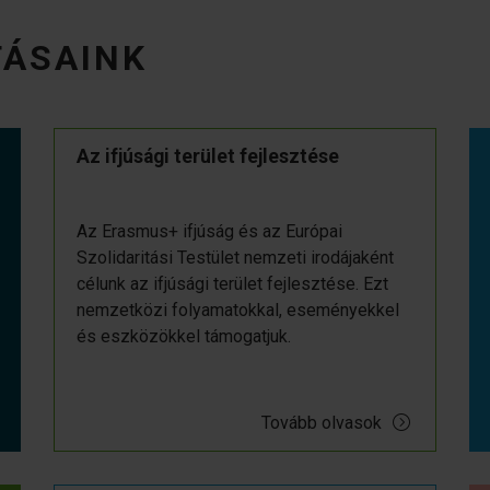
TÁSAINK
Az ifjúsági terület fejlesztése
Az Erasmus+ ifjúság és az Európai
Szolidaritási Testület nemzeti irodájaként
célunk az ifjúsági terület fejlesztése. Ezt
nemzetközi folyamatokkal, eseményekkel
és eszközökkel támogatjuk.
Tovább olvasok