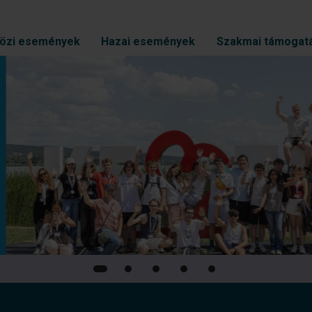
özi események
Hazai események
Szakmai támogat
sere és közös
ágszakmai
endezvényén
edik alkalommal valósult
tván Egyetemen.