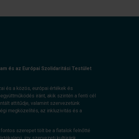
am és az Európai Szolidaritási Testület
ai és a közös, európai értékek és
gyüttműködés iránt, akik szintén a fenti cél
ált attitűdje, valamint szervezetünk
ségi megközelítés, az inkluzivitás és a
fontos szerepet tölt be a fiatalok felnőtté
értékalapú, így szervezeti kultúránk