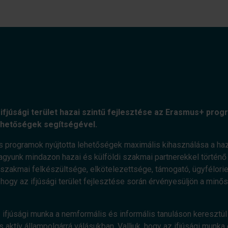
ifjúsági terület hazai szintű fejlesztése az Erasmus+ progr
ehetőségek segítségével.
s programok nyújtotta lehetőségek maximális kihasználása a haz
agyunk mindazon hazai és külföldi szakmai partnerekkel történő e
zakmai felkészültsége, elkötelezettsége, támogató, ügyfélorient
, hogy az ifjúsági terület fejlesztése során érvényesüljön a minő
 ifjúsági munka a nemformális és informális tanuláson keresztül 
 aktív állampolgárrá válásukban. Valljuk, hogy az ifjúsági munka 