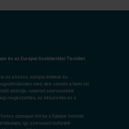
am és az Európai Szolidaritási Testület
ai és a közös, európai értékek és
gyüttműködés iránt, akik szintén a fenti cél
ált attitűdje, valamint szervezetünk
ségi megközelítés, az inkluzivitás és a
fontos szerepet tölt be a fiatalok felnőtté
értékalapú, így szervezeti kultúránk