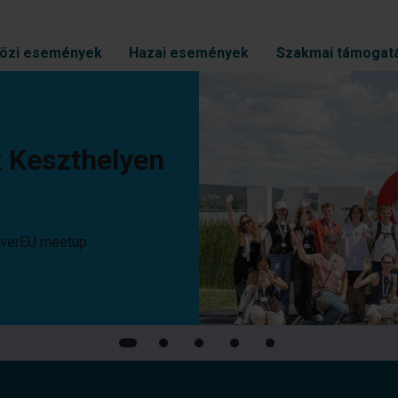
özi események
Hazai események
Szakmai támogat
szthelyen
meetup.