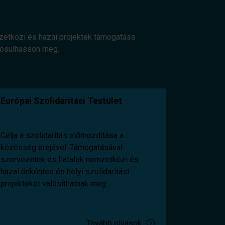
mzetközi és hazai projektek támogatása
alósulhasson meg.
Európai Szolidaritási Testület
Célja a szolidaritás előmozdítása a
közösség erejével. Támogatásával
szervezetek és fiatalok nemzetközi és
hazai önkéntes és helyi szolidaritási
projekteket valósíthatnak meg.
Tovább olvasok