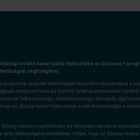
ifjúsági terület hazai szintű fejlesztése az Erasmus+ progr
ehetőségek segítségével.
s programok nyújtotta lehetőségek maximális kihasználása a haz
agyunk mindazon hazai és külföldi szakmai partnerekkel történő e
zakmai felkészültsége, elkötelezettsége, támogató, ügyfélorient
, hogy az ifjúsági terület fejlesztése során érvényesüljön a minő
 ifjúsági munka a nemformális és informális tanuláson keresztül 
 aktív állampolgárrá válásukban. Valljuk, hogy az ifjúsági munka 