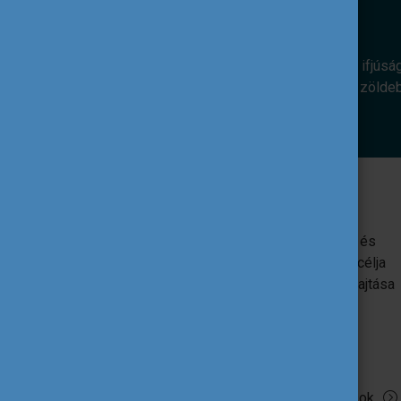
Az alábbi európai uniós programok az ifjúsá
révén. Hozzájárulnak ahhoz, hogy egy zölde
Erasmus+
Az EU oktatást, képzést, ifjúságügyet és
sportot támogató programja. Egyik fő célja
az uniós ifjúsági szakpolitikák végrehajtása
ifjúsági projektek támogatása által.
Tovább olvasok