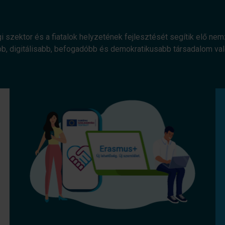
gi szektor és a fiatalok helyzetének fejlesztését segítik elő ne
bb, digitálisabb, befogadóbb és demokratikusabb társadalom v