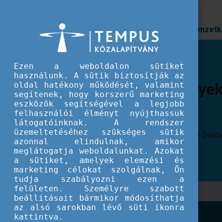
Prioritások
Nemzetk
Ezen a weboldalon sütiket
használunk. A sütik biztosítják az
Nemzetközi élmények Ke
oldal hatékony működését, valamint
segítenek, hogy korszerű marketing
és környékén
eszközök segítségével a legjobb
felhasználói élményt nyújthassuk
látogatóinknak. A rendszer
üzemeltetéséhez szükséges sütik
Ilyen volt az idei többnapos keszthelyi DiscoverEU 
azonnal elindulnak, amikor
meglátogatja weboldalunkat. Azokat
a sütiket, amelyek elemzési és
marketing célokat szolgálnak, Ön
tudja szabályozni ezen a
felületen. Személyre szabott
beállításait bármikor módosíthatja
az alsó sarokban lévő süti ikonra
kattintva.