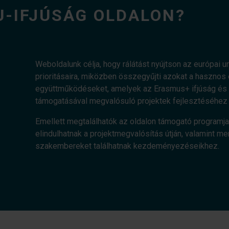
U-IFJÚSÁG OLDALON?
Weboldalunk célja, hogy rálátást nyújtson az európai uni
prioritásaira, miközben összegyűjti azokat a haszn
együttműködéseket, amelyek az Erasmus+ ifjúság és a
támogatásával megvalósuló projektek fejlesztéséhez 
Emellett megtalálhatók az oldalon támogató programja
elindulhatnak a projektmegvalósítás útján, valamint me
szakembereket találhatnak kezdeményezéseikhez.