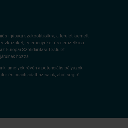
ós ifjúsági szakpolitikákra, a terület kiemelt
os eszközöket, eseményeket és nemzetközi
z Európai Szolidaritási Testület
járulnak hozzá.
ink, amelyek révén a potenciális pályázók
ntor és coach adatbázisaink, ahol segítő