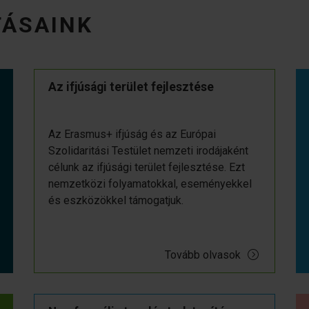
TÁSAINK
Az ifjúsági terület fejlesztése
Az Erasmus+ ifjúság és az Európai
Szolidaritási Testület nemzeti irodájaként
célunk az ifjúsági terület fejlesztése. Ezt
nemzetközi folyamatokkal, eseményekkel
és eszközökkel támogatjuk.
Tovább olvasok