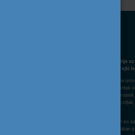
KÜLDETÉSÜNK
A Tempus Közalapítvány kiemelt célja az 
nemzetközi együttműködéseiben rejlő l
Ennek érdekében feladatunk az európai unió
szakpolitikai célok mentén. Elkötelezettek v
megvalósításáért dolgoznak. Munkatársaink s
kiterjedt nemzetközi kapcsolatai biztosítják
nemzetközi dimenzió.
Hiszünk abban, hogy az ifjúsági terület és az
válásában, életkészségeik elsajátításában és