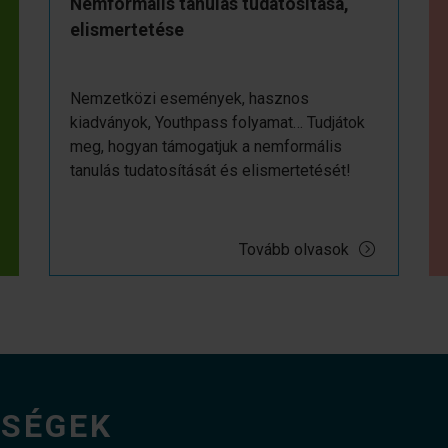
Nemformális tanulás tudatosítása,
elismertetése
Nemzetközi események, hasznos
kiadványok, Youthpass folyamat… Tudjátok
meg, hogyan támogatjuk a nemformális
tanulás tudatosítását és elismertetését!
Tovább olvasok
ŐSÉGEK