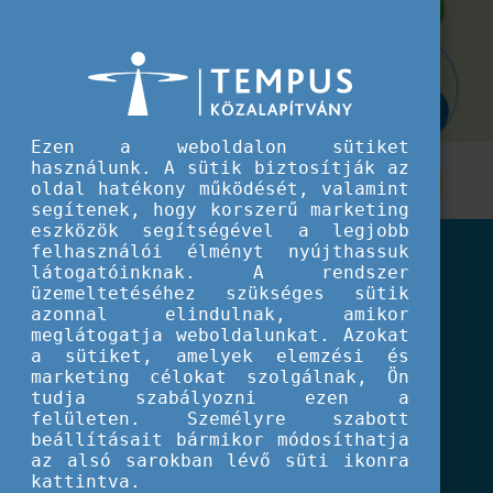
Ezen a weboldalon sütiket
használunk. A sütik biztosítják az
oldal hatékony működését, valamint
segítenek, hogy korszerű marketing
eszközök segítségével a legjobb
felhasználói élményt nyújthassuk
látogatóinknak. A rendszer
üzemeltetéséhez szükséges sütik
azonnal elindulnak, amikor
meglátogatja weboldalunkat. Azokat
a sütiket, amelyek elemzési és
marketing célokat szolgálnak, Ön
tudja szabályozni ezen a
felületen. Személyre szabott
beállításait bármikor módosíthatja
az alsó sarokban lévő süti ikonra
kattintva.