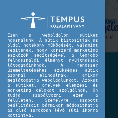
Ezen a weboldalon sütiket
használunk. A sütik biztosítják az
oldal hatékony működését, valamint
segítenek, hogy korszerű marketing
eszközök segítségével a legjobb
felhasználói élményt nyújthassuk
látogatóinknak. A rendszer
üzemeltetéséhez szükséges sütik
azonnal elindulnak, amikor
meglátogatja weboldalunkat. Azokat
a sütiket, amelyek elemzési és
marketing célokat szolgálnak, Ön
tudja szabályozni ezen a
felületen. Személyre szabott
beállításait bármikor módosíthatja
az alsó sarokban lévő süti ikonra
kattintva.